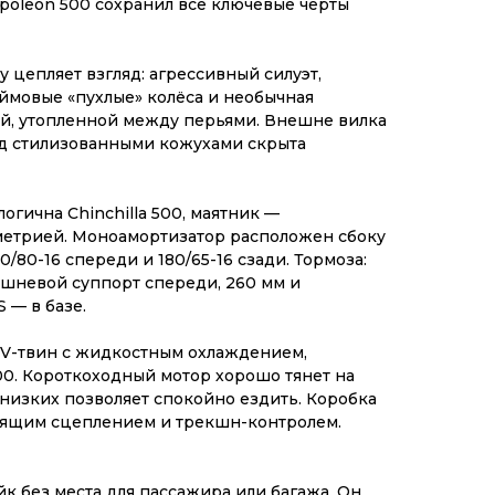
apoleon 500 сохранил все ключевые черты
 цепляет взгляд: агрессивный силуэт,
ймовые «пухлые» колёса и необычная
ой, утопленной между перьями. Внешне вилка
од стилизованными кожухами скрыта
логична Chinchilla 500, маятник —
метрией. Моноамортизатор расположен сбоку
0/80-16 спереди и 180/65-16 сзади. Тормоза:
шневой суппорт спереди, 260 мм и
 — в базе.
 V-твин с жидкостным охлаждением,
500. Короткоходный мотор хорошо тянет на
 низких позволяет спокойно ездить. Коробка
ьзящим сцеплением и трекшн-контролем.
йк без места для пассажира или багажа. Он