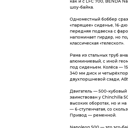
как и с LFC 700, BENDA N
шоу-байка.
Одноместный боббер сразу
«парящее» сиденье, 16-дю
передняя подвеска с фар
напоминает гирдер, но п
классическая «телескоп».
Рама из стальных труб ана
алюминиевый, с иной гео
под сиденьем. Колёса — 15
340 мм диск и четырёхпор
двухпоршневой сзади, ABS
Двигатель — 500-кубовый
заимствован у Chinchilla 
высоких оборотах, но и на
— 6-ступенчатая, со скол
Привод — ременной.
Napoleon 500 — это эго-ба