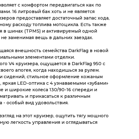
воляет с комфортом передвигаться как по
лами. 16 литровый бак хоть и не является
еров предоставляет достаточный запас хода,
ому расходу топлива мотоцикла. Есть также
я в шинах (TPMS) и активируемый одной
 не заменимая вещь в дальних заездах.
щаяся внешность семейства DarkFlag в новой
иальными элементами отделки.
го V4 круизера, ощущается в DarkFlag 950 с
своего апогея, когда находишься за рулем.
и сидений, стильное оформление кожаным
, яркая LED-оптика с 4 узнаваемыми «зубами»
ые и широкие колеса 130/90-16 спереди и
сматривать и прикасаться к различным
а - особый вид удовольствия.
згляд на этот круизер, ощутить тягу мощного
ную легкость управления и оглядываться