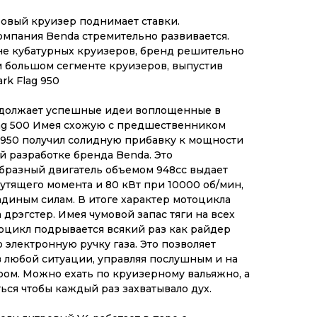
ровый круизер поднимает ставки.
омпания Benda стремительно развивается.
не кубатурных круизеров, бренд решительно
ом большом сегменте круизеров, выпустив
k Flag 950
одолжает успешные идеи воплощенные в
ag 500 Имея схожую с предшественником
g 950 получил солидную прибавку к мощности
й разработке бренда Benda. Это
бразный двигатель объемом 948сс выдает
утящего момента и 80 кВт при 10000 об/мин,
адиным силам. В итоге характер мотоцикла
 дрэгстер. Имея чумовой запас тяги на всех
тоцикл подрывается всякий раз как райдер
 электронную ручку газа. Это позволяет
в любой ситуации, управляя послушным и на
ом. Можно ехать по круизерному вальяжно, а
ся чтобы каждый раз захватывало дух.