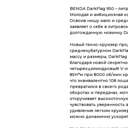
BENDA DarkFlag 950 – лит
Молодая и амбициозная к
Освоив нишу мало и сред
заявляет о себе в литров
долгожданную новинку Dar
Новый техно-круизер пр
среднекубатурном DarkFl
массу и размеры, DarkFla
благодаря новой секретно
четырехцилиндровый! V-о
85Н*м при 8000 об/мин кр
что эквивалентно 108 лош
превратился в своего рода
оборотах и передачах, мо
откручивает высокоточную
чувствовать уверенность 
удивление легким круизер
можно динамично ускорять