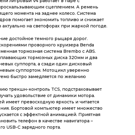
ли литровый V4 работает в паре с
проскальзывающим сцеплением. А ремень
ящего момента на заднее колесо. Система
дров помогает экономить топливо и снижает
о актуально на светофорах при жаркой погоде.
ние достойное темного рыцаря дорог.
скорениями проворного круизера Benda
рменная тормозная система Brembo с ABS.
 плавающих тормозных диска 320мм и два
евых суппорта, а сзади один дисковый
невым суппортом. Мотоцикл уверенно
уемо быстро замедляется по желанию
нию трекшн-контроль TCS, подстраховывает
лучать удовольствие от динамики мотора.
й имеет превосходную яркость и читается
ния. Бортовой компьютер имеет множество
ускается с эффектной анимацией. Приятная
новить телефон в качестве навигатора –
го USB-C зарядного порта.