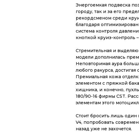
Энергоемкая подвеска поз
городу, так и за его преде
рекордсменом среди круиз
благодаря оптимизированн
система контроля давлени
кнопкой круиз-контроль –
Стремительная и выделяю
модели дополнилась прем
Неповторимая аура большо
любого ракурса, достигая 
Премиальная кожа отделк
элементом с пряжкой бака
хищника, и конечно, пухл
180/90-16 фирмы CST. Рас
элементам этого мотоцикл
Стоит бросить лишь один в
V4, попробовать современ
назад уже не захочется.