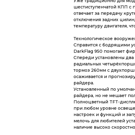
Уже традиционно для моде
шестиступенчатой КПП с 
отвечает за передачу крут
отключения задних цилин
температуру двигателя, чт
Технологическое вооруже
Справится с бодрящими у
DarkFlag 950 помогает фи
Спереди установлены два
радиальных четырёхпоршн
тормоз 260мм с двухпорш
осаживается и прогнозир
райдера.
Установленный по умолча
райдера, но не мешает по
Полноцветный TFT-диспле
при любом уровне освеще
настроек и функций и зап
мелочь для любителей уста
наличие высоко скоростно