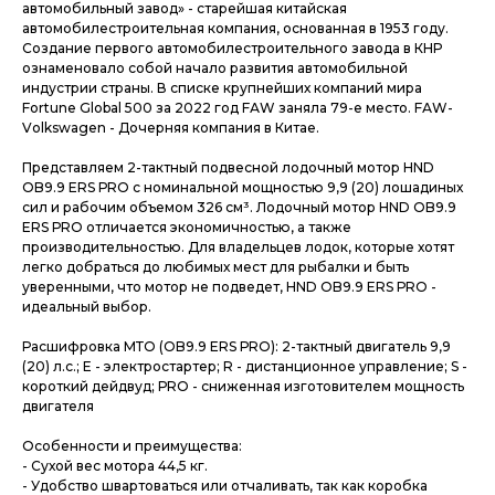
автомобильный завод» - старейшая китайская
автомобилестроительная компания, основанная в 1953 году.
Создание первого автомобилестроительного завода в КНР
ознаменовало собой начало развития автомобильной
индустрии страны. В списке крупнейших компаний мира
Fоrtunе Glоbаl 500 за 2022 год FАW заняла 79-е место. FАW-
Vоlkswаgеn - Дочерняя компания в Китае.
Представляем 2-тактный подвесной лодочный мотор НND
OB9.9 ЕRS РRО с номинальной мощностью 9,9 (20) лошадиных
сил и рабочим объемом 326 см³. Лодочный мотор НND OB9.9
ЕRS РRО отличается экономичностью, а также
производительностью. Для владельцев лодок, которые хотят
легко добраться до любимых мест для рыбалки и быть
уверенными, что мотор не подведет, НND OB9.9 ЕRS РRО -
идеальный выбор.
Расшифровка МТО (OB9.9 ЕRS РRО): 2-тактный двигатель 9,9
(20) л.с.; Е - электростартер; R - дистанционное управление; S -
короткий дейдвуд; РRО - сниженная изготовителем мощность
двигателя
Особенности и преимущества:
- Сухой вес мотора 44,5 кг.
- Удобство швартоваться или отчаливать, так как коробка