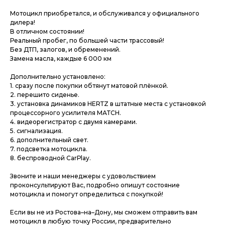
Мотоцикл приобретался, и обслуживался у официального
дилера!
В отличном состоянии!
Реальный пробег, по большей части трассовый!
Без ДТП, залогов, и обременений.
Замена масла, каждые 6 000 км
Дополнительно установлено:
1. сразу после покупки обтянут матовой плёнкой.
2. перешито сиденье.
3. установка динамиков НЕRТZ в штатные места с установкой
процессорного усилителя МАТСН.
4. видеорегистратор с двумя камерами.
5. сигнализация.
6. дополнительный свет.
7. подсветка мотоцикла.
8. беспроводной СаrРlаy.
Звоните и наши менеджеры с удовольствием
проконсультируют Вас, подробно опишут состояние
мотоцикла и помогут определиться с покупкой!
Если вы не из Ростова–на–Дону, мы сможем отправить вам
мотоцикл в любую точку России, предварительно